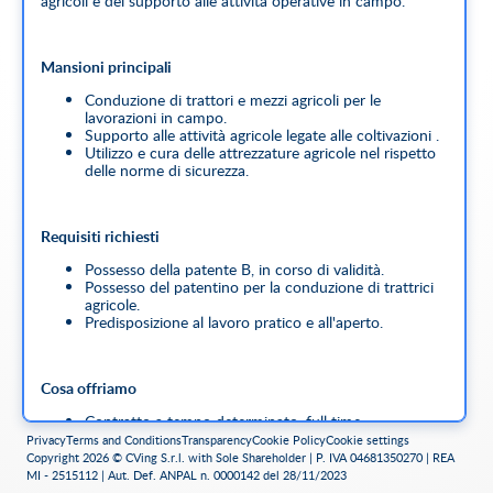
agricoli e del supporto alle attività operative in campo.
Mansioni principali
Conduzione di trattori e mezzi agricoli per le
lavorazioni in campo.
Supporto alle attività agricole legate alle coltivazioni .
Utilizzo e cura delle attrezzature agricole nel rispetto
delle norme di sicurezza.
Requisiti richiesti
Possesso della patente B, in corso di validità.
Possesso del patentino per la conduzione di trattrici
agricole.
Predisposizione al lavoro pratico e all'aperto.
Cosa offriamo
Contratto a tempo determinato, full time.
Inserimento in una realtà agricola consolidata
Privacy
Terms and Conditions
Transparency
Cookie Policy
Cookie settings
operante nei settori cerealicolo e zootecnico.
Copyright 2026 © CVing S.r.l. with Sole Shareholder | P. IVA 04681350270 | REA
MI - 2515112 | Aut. Def. ANPAL n. 0000142 del 28/11/2023