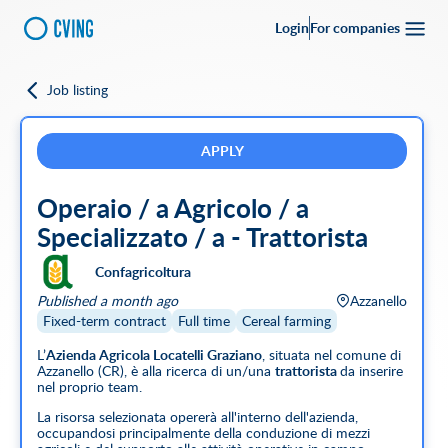
Login
For companies
Job listing
Go back
Upload your
CV
Full-time
Part-time
Full Remote
CVing Referral
APPLY
Operaio / a Agricolo / a
City
Specializzato / a - Trattorista
SEARCH
Confagricoltura
Featured companies
Published a month ago
Azzanello
Fixed-term contract
Full time
Cereal farming
L’
Azienda Agricola Locatelli Graziano
, situata nel comune di
Azzanello (CR), è alla ricerca di un/una
trattorista
da inserire
nel proprio team.
La risorsa selezionata opererà all'interno dell'azienda,
occupandosi principalmente della conduzione di mezzi