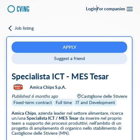
Login
For companies
Job listing
Go back
Upload your
CV
Full-time
Part-time
Full Remote
CVing Referral
APPLY
Suggest a friend
City
Specialista ICT - MES Tesar
SEARCH
Amica Chips S.p.A.
Featured companies
Published 6 months ago
Castiglione delle Stiviere
Fixed-term contract
Full time
IT and Development
Amica Chips
, azienda leader nel settore alimentare, ricerca
un/una
Specialista ICT / MES Tesar
da inserire nel proprio
team a supporto dei processi produttivi, nell’ambito di un
progetto di ampliamento di organico nello stabilimento di
Castiglione delle Stiviere (MN).