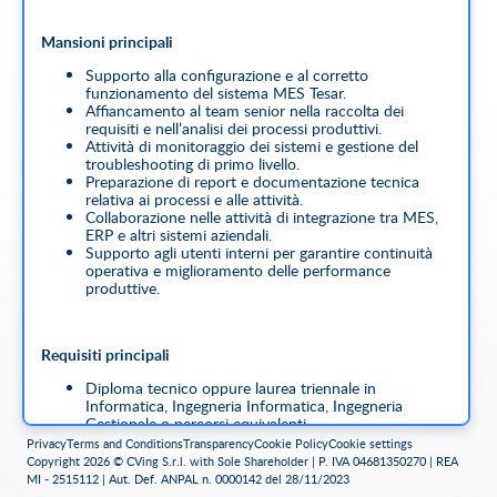
Mansioni principali
Supporto alla configurazione e al corretto
funzionamento del sistema MES Tesar.
Affiancamento al team senior nella raccolta dei
requisiti e nell’analisi dei processi produttivi.
Attività di monitoraggio dei sistemi e gestione del
troubleshooting di primo livello.
Preparazione di report e documentazione tecnica
relativa ai processi e alle attività.
Collaborazione nelle attività di integrazione tra MES,
ERP e altri sistemi aziendali.
Supporto agli utenti interni per garantire continuità
operativa e miglioramento delle performance
produttive.
Requisiti principali
Diploma tecnico oppure laurea triennale in
Informatica, Ingegneria Informatica, Ingegneria
Gestionale o percorsi equivalenti.
Conoscenza base dei sistemi informativi aziendali.
Privacy
Terms and Conditions
Transparency
Cookie Policy
Cookie settings
Interesse per i processi produttivi, per il mondo MES
Copyright 2026 © CVing S.r.l. with Sole Shareholder | P. IVA 04681350270 | REA
e della digitalizzazione industriale.
MI - 2515112 | Aut. Def. ANPAL n. 0000142 del 28/11/2023
Conoscenze di base di database (SQL).