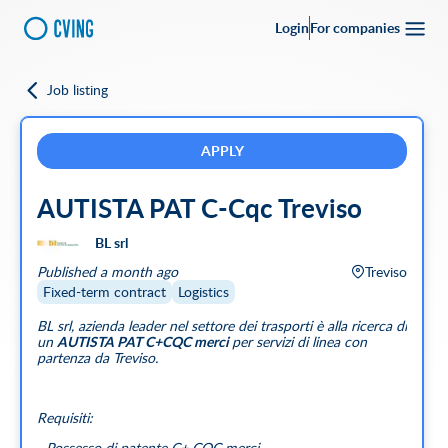
Login
For companies
Job listing
Go back
Upload your
CV
Full-time
Part-time
Full Remote
CVing Referral
APPLY
AUTISTA PAT C-Cqc Treviso
City
BL srl
SEARCH
Published a month ago
Treviso
Featured companies
Fixed-term contract
Logistics
BL srl, azienda leader nel settore dei trasporti è alla ricerca di
un
AUTISTA PAT C+CQC merci
per servizi di linea con
partenza da Treviso.
Requisiti:
- Possesso di patente C+ CQC merci