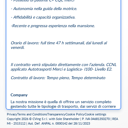
- Autonomia nella guida della motrice.
- Affidabilità e capacità organizzativa.
-Recente e pregressa esperienza nella mansione.
Orario di lavoro: full time 47 h settimanali, dal lunedì al
venerdì.
Il contratto verrà stipulato direttamente con l’azienda. CCNL
applicato Autotrasporti Merci e Logistica- I100- Livello E2.
Contratto di lavoro: Tempo pieno, Tempo determinato
Company
La nostra missione è quella di offrire un servizio completo
gestendo tutte le tipologie di trasporto, dai servizi di corriere
espresso al trasporto pesante passando per i trasporti diretti
Privacy
Terms and Conditions
Transparency
Cookie Policy
Cookie settings
e fiduciari pensati per i clienti più esigenti.
Copyright 2026 © CVing S.r.l. with Sole Shareholder | P. IVA 04681350270 | REA
MI - 2515112 | Aut. Def. ANPAL n. 0000142 del 28/11/2023